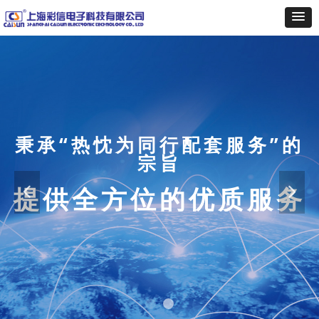
追求卓越的品质
秉承“热忱为同行配套服务”的
宗旨
诠释属于我们的品牌
提供全方位的优质服务
넳
넲