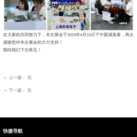
在大家的共同努力下，本次展会
于
202
3
年
4
月
2
2
日下午圆满落幕，
再次
感谢您对本次
展会
的大力支持！
期待我们
下次再见
！
上一篇：
无
ꂃ
下一篇：
无
ꁹ
快捷导航