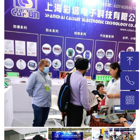
ꁸ
ꂅ
回到顶部
ꀥ
021-58235786
微信二维码