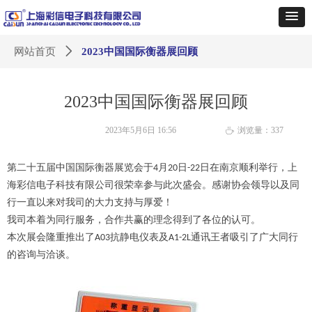
网站首页
ꄲ
2023中国国际衡器展回顾
2023中国国际衡器展回顾
2023年5月6日
16:56
浏览量：
337
ꄘ
第二十五届中国国际衡器展览会
于
4
月
2
0
日
-2
2
日在南京顺利举行，上
海彩信电子科技有限公司很荣幸参与此次盛会。感谢协会领导以及同
行
一直以来对我司的大力支持
与厚爱
！
我司本着为同行服务
，合作共赢的理念得到了各位的认可。
本次展会隆重推出
了
A0
3
抗静电仪表
及
A1-2
L
通讯王者吸引了广大同行
的咨询与洽谈。