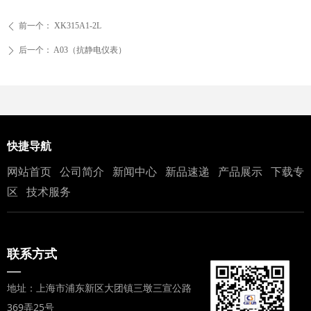
前一个：
XK315A1-2L
ꄴ
后一个：
A03（抗静电仪表）
ꄲ
快捷导航
网站首页
公司简介
新闻中心
新品速递
产品展示
下载专
区
技术服务
联系方式
—
地址：上海市浦东新区大团镇三墩三宣公路
369弄25号