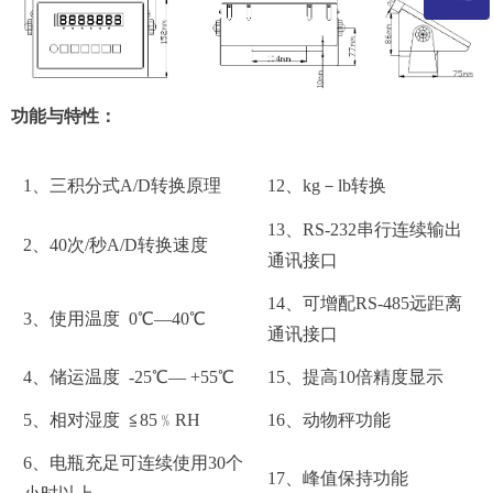
微信二维码
功能与特性：
1、三积分式A/D转换原理
12、kg－lb转换
13、RS-232串行连续输出
2、40次/秒A/D转换速度
通讯接口
14、可增配RS-485远距离
3、使用温度 0℃—40℃
通讯接口
4、储运温度 -25℃— +55℃
15、提高10倍精度显示
5、相对湿度 ≦85﹪RH
16、动物秤功能
6、电瓶充足可连续使用30个
17、峰值保持功能