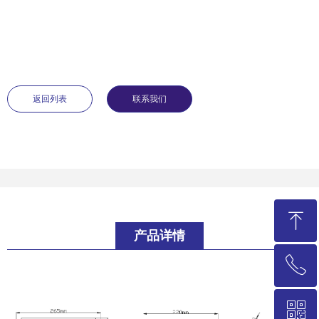
返回列表
联系我们
ꁸ
产品详情
ꂅ
回到顶部
ꀥ
021-58235786