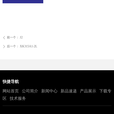
前一个：
J2
ꄴ
后一个：
XK315A1-2L
ꄲ
快捷导航
网站首页
公司简介
新闻中心
新品速递
产品展示
下载专
区
技术服务