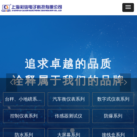
追求卓越的品质
秉承“热忱为同行配套服务”的
宗旨
诠释属于我们的品牌
提供全方位的优质服务
넳
넲
台秤、小地磅系列仪表
汽车衡仪表系列
数字式仪表系列
控制仪表系列
传感器测试仪
防爆系列
防水系列
大屏幕系列
接线盒系列