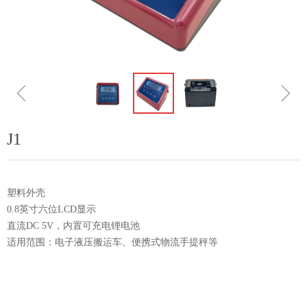
ꁆ
ꁇ
J1
塑料外壳
0.8英寸六位LCD显示
直流DC 5V，内置可充电锂电池
适用范围：电子液压搬运车、便携式物流手提秤等