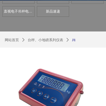
直视电子吊秤电路板套件
新品速递
网站首页
ꄲ
台秤、小地磅系列仪表
ꄲ
J1