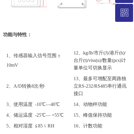
ꀥ
021-58235786
微信二维码
功能与特性：
12、kg/lb/市斤(J)/港斤(h)/
1、传感器输入信号范围
±
台斤(t)/viss(u)/数量(pcs)计
10mV
量单位可切换显示
13、最多可增配至两路独
2、A/D转换8次/秒
立RS-232/RS485串行通讯
接口
3、使用温度 -10℃—40℃
14、动物秤功能
4、储运温度 -25℃— +55℃
15、峰值保持功能
5、相对湿度 ≦85﹪RH
16、计数功能