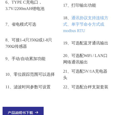
6、TYPE C充电口，
17、打印输出功能
3.7V/2200mAH锂电池
18、
通讯协议支持连续方
7、省电模式可选
式、单字节命令方式或
modbus RTU
8、可接1-4只350Ω或1-8只
19、可选配蓝牙通讯输出
700Ω传感器
20、可选配WiFi / LAN口
9、手动/自动累加功能
网络通讯输出
21、可选配5V/1A充电器
10、零位跟踪范围可以选择
头
11、滤波时间参数可设置
22、可选配台秤支架套装