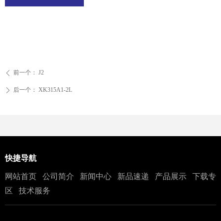
前一个：
J2
ꄴ
后一个：
XK315A1-2L
ꄲ
快捷导航
网站首页
公司简介
新闻中心
新品速递
产品展示
下载专
区
技术服务