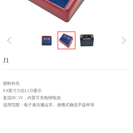
ꁆ
ꁇ
J1
塑料外壳
0.8英寸六位LCD显示
直流DC 5V，内置可充电锂电池
适用范围：电子液压搬运车、便携式物流手提秤等