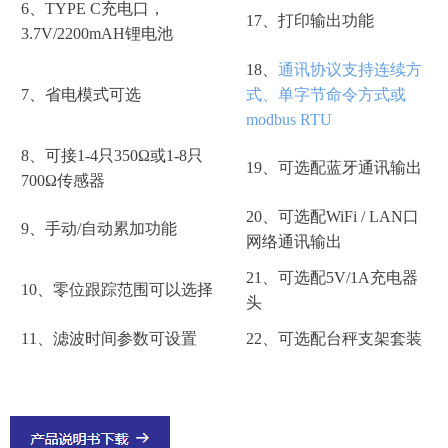
6、TYPE C充电口，
17、打印输出功能
3.7V/2200mAH锂电池
18、
通讯协议支持连续方
7、省电模式可选
式、单字节命令方式或
modbus RTU
8、可接1-4只350Ω或1-8只
19、可选配蓝牙通讯输出
700Ω传感器
20、可选配WiFi / LAN口
9、手动/自动累加功能
网络通讯输出
21、可选配5V/1A充电器
10、零位跟踪范围可以选择
头
11、滤波时间参数可设置
22、可选配台秤支架套装