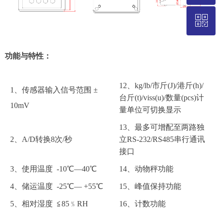
ꀥ
021-58235786
微信二维码
功能与特性：
12、kg/lb/市斤(J)/港斤(h)/
1、传感器输入信号范围
±
台斤(t)/viss(u)/数量(pcs)计
10mV
量单位可切换显示
13、最多可增配至两路独
2、A/D转换8次/秒
立RS-232/RS485串行通讯
接口
3、使用温度 -10℃—40℃
14、动物秤功能
4、储运温度 -25℃— +55℃
15、峰值保持功能
5、相对湿度 ≦85﹪RH
16、计数功能