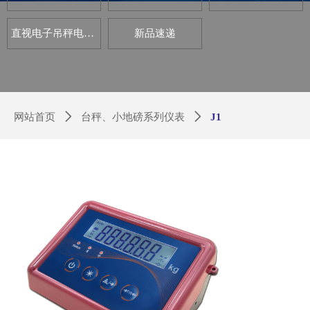
直视电子吊秤电路板套件
新品速递
网站首页
ꄲ
台秤、小地磅系列仪表
ꄲ
J1