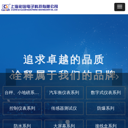
追求卓越的品质
秉承“热忱为同行配套服务”的
宗旨
诠释属于我们的品牌
提供全方位的优质服务
넳
넲
台秤、小地磅系列仪表
汽车衡仪表系列
数字式仪表系列
控制仪表系列
传感器测试仪
防爆系列
防水系列
大屏幕系列
接线盒系列