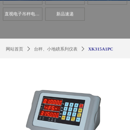
直视电子吊秤电路板套件
新品速递
网站首页
ꄲ
台秤、小地磅系列仪表
ꄲ
XK315A1PC