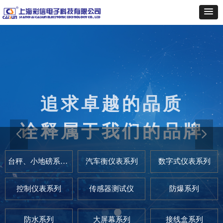
追求卓越的品质
秉承“热忱为同行配套服务”的
宗旨
诠释属于我们的品牌
提供全方位的优质服务
넳
넲
台秤、小地磅系列仪表
汽车衡仪表系列
数字式仪表系列
控制仪表系列
传感器测试仪
防爆系列
防水系列
大屏幕系列
接线盒系列