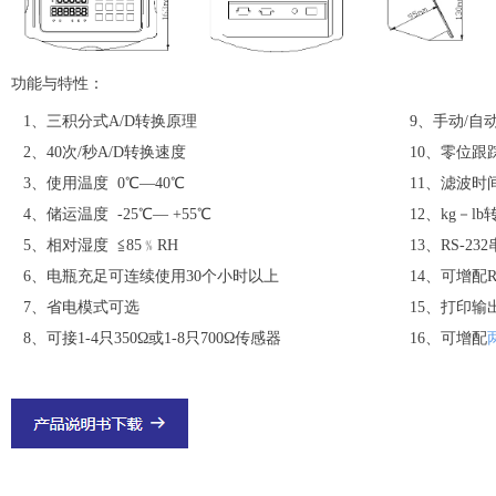
功能与特性：
1、三积分式A/D转换原理
9、手动/自
2、40次/秒A/D转换速度
10、零位跟
3、使用温度 0℃—40℃
11、滤波时
4、储运温度 -25℃— +55℃
12、kg－lb
5、相对湿度 ≦85﹪RH
13、RS-2
6、电瓶充足可连续使用30个小时以上
14、可增配R
7、省电模式可选
15、打印输
8、可接1-4只350Ω或1-8只700Ω传感器
16、可增配