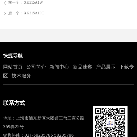
前一个：
XK315A1W
ꄴ
后一个：
XK315A1PC
ꄲ
快捷导航
网站首页
公司简介
新闻中心
新品速递
产品展示
下载专
区
技术服务
联系方式
—
地址：上海市浦东新区大团镇三墩三宣公路
369弄25号
销售热线：021-58235785 58235786