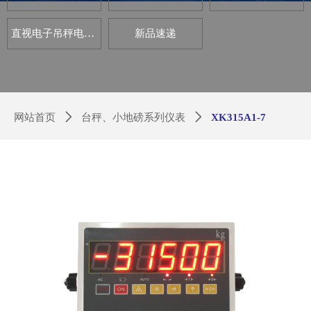
直视电子吊秤电路板套件
新品速递
网站首页
ꄲ
台秤、小地磅系列仪表
ꄲ
XK315A1-7