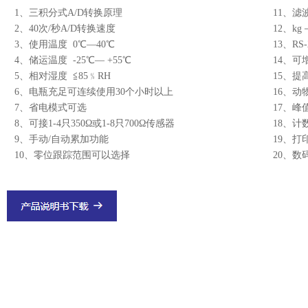
1、三积分式A/D转换原理
11、
2、40次/秒A/D转换速度
12、kg
3、使用温度 0℃—40℃
13、R
4、储运温度 -25℃— +55℃
14、可
5、相对湿度 ≦85﹪RH
15、提
6、电瓶充足可连续使用30个小时以上
16、动
7、省电模式可选
17、峰
8、可接1-4只350Ω或1-8只700Ω传感器
18、计
9、手动/自动累加功能
19、打
10、零位跟踪范围可以选择
20、