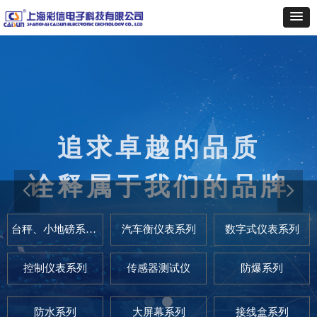
追求卓越的品质
秉承“热忱为同行配套服务”的
宗旨
诠释属于我们的品牌
提供全方位的优质服务
넳
넲
台秤、小地磅系列仪表
汽车衡仪表系列
数字式仪表系列
控制仪表系列
传感器测试仪
防爆系列
防水系列
大屏幕系列
接线盒系列