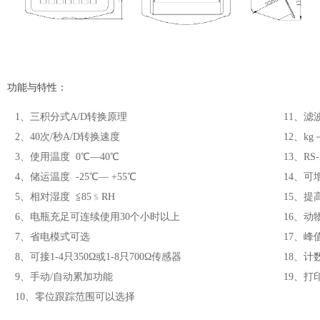
功能与特性：
1、三积分式A/D转换原理
11、
2、40次/秒A/D转换速度
12、kg
3、使用温度 0℃—40℃
13、R
4、储运温度 -25℃— +55℃
14、可
5、相对湿度 ≦85﹪RH
15、提
6、电瓶充足可连续使用30个小时以上
16、动
7、省电模式可选
17、峰
8、可接1-4只350Ω或1-8只700Ω传感器
18、计
9、手动/自动累加功能
19、打
10、零位跟踪范围可以选择