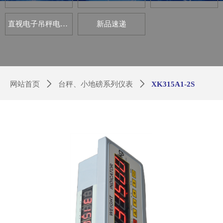
直视电子吊秤电路板套件
新品速递
网站首页
ꄲ
台秤、小地磅系列仪表
ꄲ
XK315A1-2S