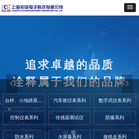
追求卓越的品质
秉承“热忱为同行配套服务”的
宗旨
诠释属于我们的品牌
提供全方位的优质服务
넳
넲
台秤、小地磅系列仪表
汽车衡仪表系列
数字式仪表系列
控制仪表系列
传感器测试仪
防爆系列
防水系列
大屏幕系列
接线盒系列