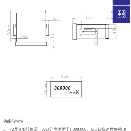
ꀥ
021-58235786
微信二维码
功能与特性
1、∑Δ型A/D转换器，A/D分辨率优于1,000,000。A/D转换速度每秒10