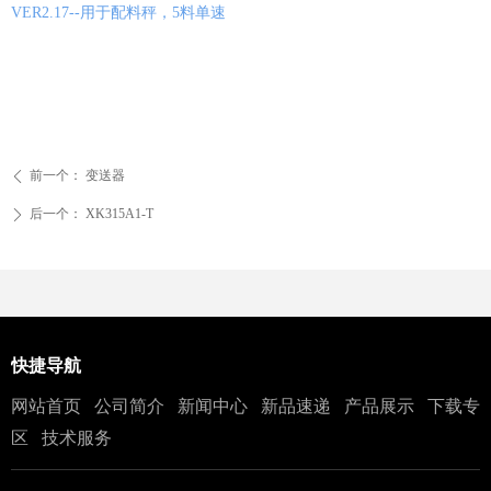
VER2.17--用于配料秤，5料单速
前一个：
变送器
ꄴ
后一个：
XK315A1-T
ꄲ
快捷导航
网站首页
公司简介
新闻中心
新品速递
产品展示
下载专
区
技术服务