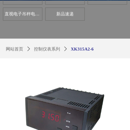
直视电子吊秤电路板套件
新品速递
网站首页
ꄲ
控制仪表系列
ꄲ
XK315A2-6