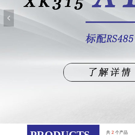
넳
网站首页
ꄲ
产品展示
共
2
个产品