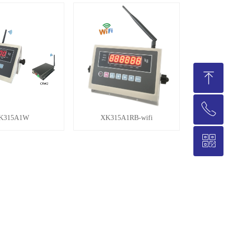
ꁸ
ꂅ
回到顶部
K315A1W
XK315A1RB-wifi
ꀥ
021-58235786
微信二维码