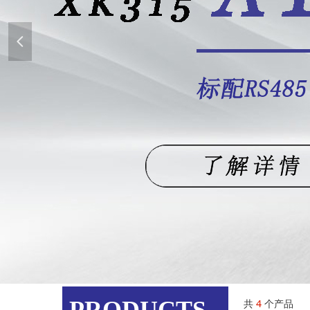
넳
网站首页
ꄲ
产品展示
共
4
个产品